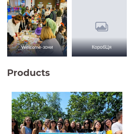
Welcome-зони
КоробЦя
Products