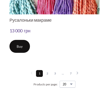
Русалоньки макраме
13 000  грн
Buy
1
2
3
...
7
Products per page: