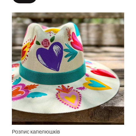
Розпис капелюшків