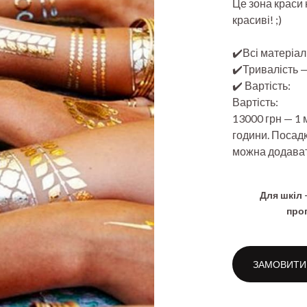
Це зона краси н
красиві! ;)
✔️Всі матеріал
✔️Тривалість —
✔️ Вартість:
Вартість:
13000 грн — 1 м
години. Посадк
можна додават
Для шкіл 
про
ЗАМОВИТИ