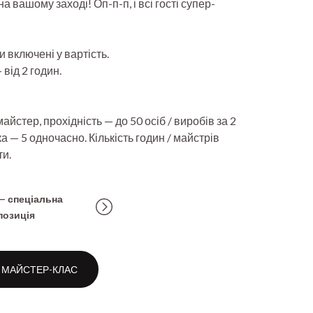
а вашому заході! Оп-п-п, і всі гості супер-
и включені у вартість.
 від 2 годин.
айстер, прохідність — до 50 осіб / виробів за 2
а — 5 одночасно. Кількість годин / майстрів
и.
— спеціальна
позиція
 МАЙСТЕР-КЛАС