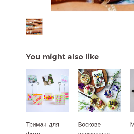
You might also like
Тримачі для
Воскове
М
фото
аромасаше