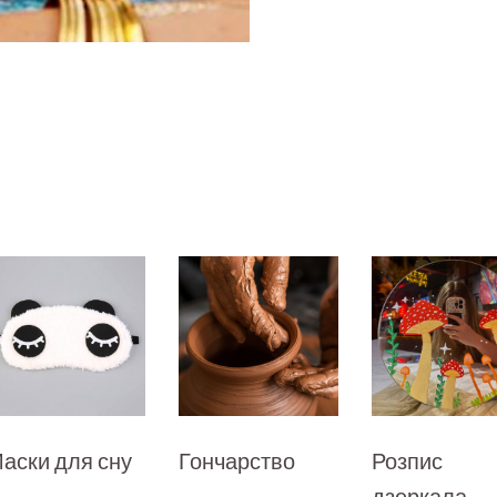
аски для сну
Гончарство
Розпис
дзеркала