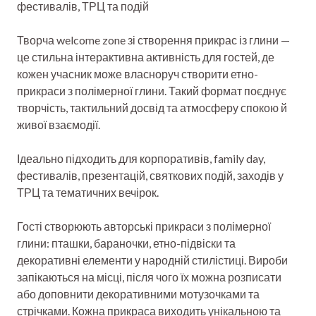
фестивалів, ТРЦ та подій
Творча welcome zone зі створення прикрас із глини —
це стильна інтерактивна активність для гостей, де
кожен учасник може власноруч створити етно-
прикраси з полімерної глини. Такий формат поєднує
творчість, тактильний досвід та атмосферу спокою й
живої взаємодії.
Ідеально підходить для корпоративів, family day,
фестивалів, презентацій, святкових подій, заходів у
ТРЦ та тематичних вечірок.
Гості створюють авторські прикраси з полімерної
глини: пташки, бараночки, етно-підвіски та
декоративні елементи у народній стилістиці. Вироби
запікаються на місці, після чого їх можна розписати
або доповнити декоративними мотузочками та
стрічками. Кожна прикраса виходить унікальною та