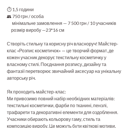
⏱️ 1,5 години
👥 750 грн / особа
мінімальне замовлення — 7 500 грн / 10 учасників
розмір виробу —23*16 см
Створіть стильну та корисну річ власноруч! Майстер-
клас «Розпис косметичок» — це творчий формат, де
кожен учасник декорує текстильну косметичку у
власному стилі. Поєднання розпису, дизайну та
фантазії перетворює звичайний аксесуар на унікальну
авторську річ.
Як проходить майстер-клас:
Ми привозимо повний набір необхідних матеріалів:
текстильні косметички, фарби по тканині, пензлі,
трафарети та декоративні елементи для оздоблення.
Учасники обирають кольорову гаму, стиль та
композицію виробу. Це можуть бути квіткові мотиви,