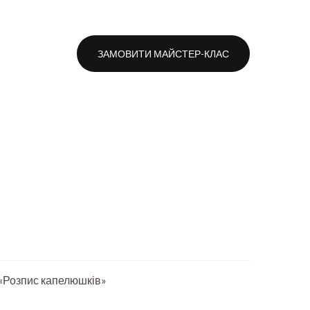
и
ЗАМОВИТИ МАЙСТЕР-КЛАС
«Розпис капелюшків»