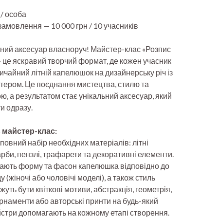
 / особа
замовлення — 10 000 грн / 10 учасників
ьний аксесуар власноруч! Майстер-клас «Розпис
 це яскравий творчий формат, де кожен учасник
чайний літній капелюшок на дизайнерську річ із
тером. Це поєднання мистецтва, стилю та
ю, а результатом стає унікальний аксесуар, який
и одразу.
 майстер-клас:
овний набір необхідних матеріалів: літні
би, пензлі, трафарети та декоративні елементи.
ають форму та фасон капелюшка відповідно до
 (жіночі або чоловічі моделі), а також стиль
жуть бути квіткові мотиви, абстракція, геометрія,
рнаменти або авторські принти на будь-який
йстри допомагають на кожному етапі створення.