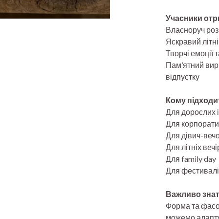
Учасники от
Власноруч ро
Яскравий літн
Творчі емоції 
Пам’ятний вирі
відпустку
Кому підходи
Для дорослих і 
Для корпорати
Для дівич-веч
Для літніх вечі
Для family day
Для фестивалів
Важливо знат
Форма та фасо
можемо адаптув