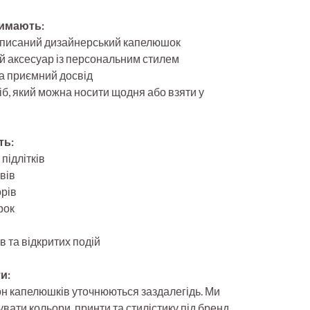
римають:
зписаний дизайнерський капелюшок
ій аксесуар із персональним стилем
та приємний досвід
б, який можна носити щодня або взяти у
ть:
підлітків
вів
орів
рок
 та відкритих подій
и:
н капелюшків уточнюються заздалегідь. Ми
ати кольори, принти та стилістику під бренд