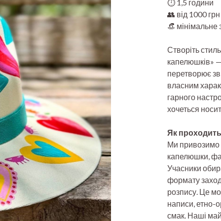
⏱️ 1,5 години
👥 від 1000 грн
👒 мінімальне 
Створіть стил
капелюшків» —
перетворює зви
власним харак
гарного настро
хочеться носит
Як проходить
Ми привозимо п
капелюшки, фар
Учасники обир
формату заходу
розпису. Це мо
написи, етно-о
смак. Наші ма