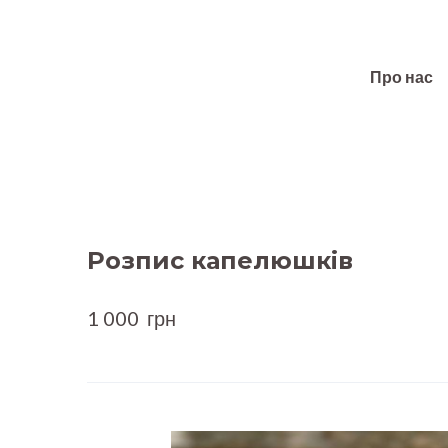
Про нас
Розпис капелюшків
1 000  грн