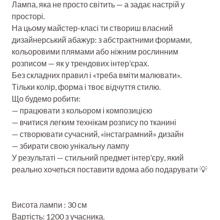
Лампа, яка не просто світить — а задає настрій у
просторі.
На цьому майстер-класі ти створиш власний
дизайнерський абажур: з абстрактними формами,
кольоровими плямами або ніжним рослинним
розписом — як у трендових інтер’єрах.
Без складних правил і «треба вміти малювати».
Тільки колір, форма і твоє відчуття стилю.
Що будемо робити:
— працювати з кольором і композицією
— вчитися легким технікам розпису по тканині
— створювати сучасний, «інстаграмний» дизайн
— збирати свою унікальну лампу
У результаті — стильний предмет інтер’єру, який
реально хочеться поставити вдома або подарувати 💡
Висота лампи : 30 см
Вартість: 1200 з учасника.