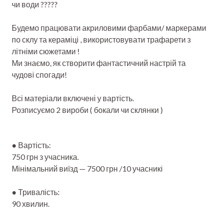
чи води ?????
Будемо працювати акриловими фарбами/ маркерами
по склу та кераміці , використовувати трафарети з
літніми сюжетами !
Ми знаємо, як створити фантастичний настрій та
чудові спогади!
Всі матеріали включені у вартість.
Розписуємо 2 вироби ( бокали чи склянки )
● Вартість:
750 грн з учасника.
Мінімальний виїзд — 7500 грн /10 учасникі
● Тривалість:
90 хвилин.