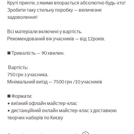
Круті принти, з якими впорається абсолютно будь-хто!
Зробити таку стильну поробку — величезне
задоволення!
Всі матеріали включені у вартість.
Рекомендований вік учасників — від 12років.
◼️ Тривалість — 90 хвилин.
Вартість:
750 грн з учасника.
Мінімальний виїзд — 7500 грн /10 учасників
◼️ Формати:
• виїзний офлайн майстер-клас
• дистанційний онлайн майстер-клас з доставкою
творчих наборів по Києву